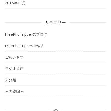
2016年11月
カテゴリー
FreePhoTripperのブログ
FreePhoTripperの作品
ごあいさつ
ラジオ音声
未分類
～実践編～
3D