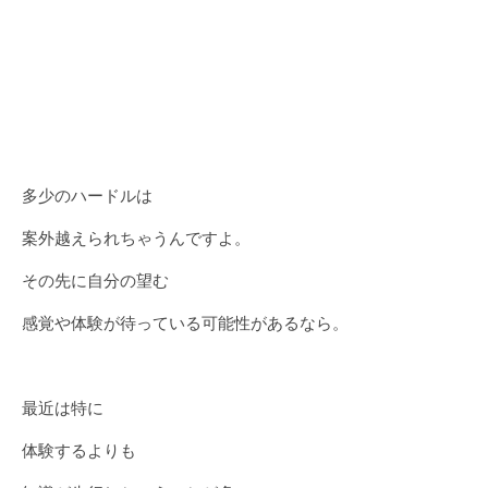
多少のハードルは
案外越えられちゃうんですよ。
その先に自分の望む
感覚や体験が待っている可能性があるなら。
最近は特に
体験するよりも