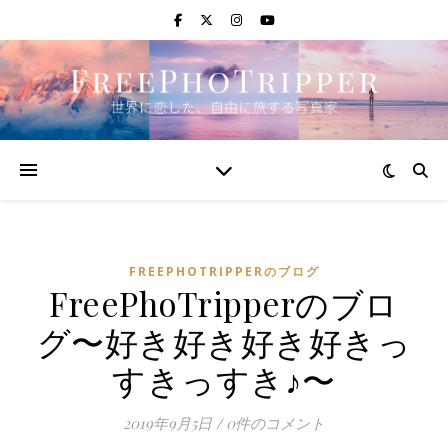
FREEPHOTRIPPERのブログ
FreePhoTripperのブロ
グ〜好き好き好き好きっ
すきっすき♪〜
2019年9月5日
/
0件のコメント