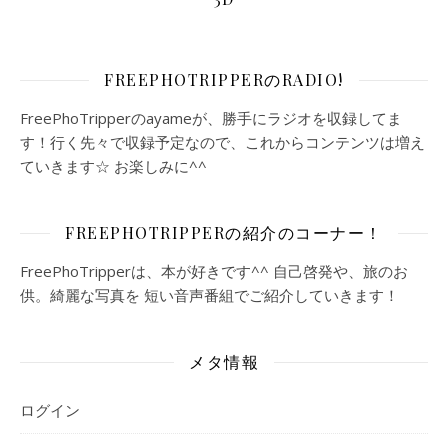
FREEPHOTRIPPERのRADIO!
FreePhoTripperのayameが、勝手にラジオを収録してま
す！行く先々で収録予定なので、これからコンテンツは増え
ていきます☆ お楽しみに^^
FREEPHOTRIPPERの紹介のコーナー！
FreePhoTripperは、本が好きです^^ 自己啓発や、旅のお
供。綺麗な写真を 短い音声番組でご紹介していきます！
メタ情報
ログイン