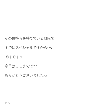
その気持ちを持てている段階で
すでにスペシャルですから〜♪
ではではっ
今日はここまでで^^
ありがとうございましたっ！
P.S