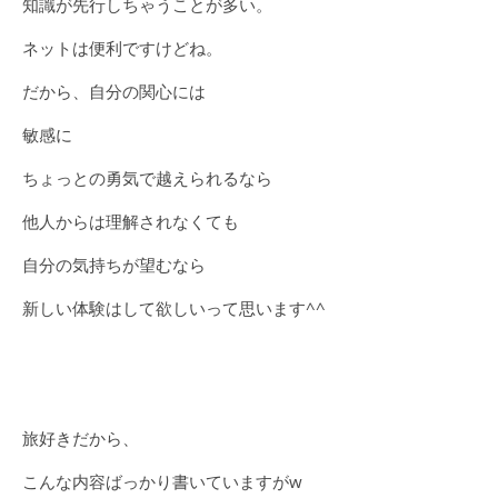
知識が先行しちゃうことが多い。
ネットは便利ですけどね。
だから、自分の関心には
敏感に
ちょっとの勇気で越えられるなら
他人からは理解されなくても
自分の気持ちが望むなら
新しい体験はして欲しいって思います^^
旅好きだから、
こんな内容ばっかり書いていますがw