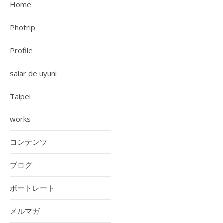
Home
Photrip
Profile
salar de uyuni
Taipei
works
コンテンツ
ブログ
ポートレート
メルマガ