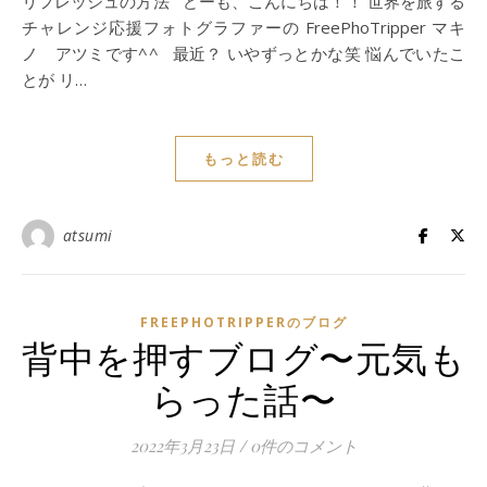
リフレッシュの方法 どーも、こんにちは！！ 世界を旅する
チャレンジ応援フォトグラファーの FreePhoTripper マキ
ノ アツミです^^ 最近？ いやずっとかな笑 悩んでいたこ
とが リ…
もっと読む
atsumi
FREEPHOTRIPPERのブログ
背中を押すブログ〜元気も
らった話〜
2022年3月23日
/
0件のコメント