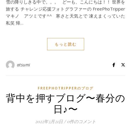
雪の降りしきる中で。。。 どーも、こんにちは！！ 世界を
旅する チャレンジ応援フォトグラファーの FreePhoTripper
マキノ アツミです^^ 寒さと天気とで 凍えまくっていた
私笑 帰…
もっと読む
atsumi
FREEPHOTRIPPERのブログ
背中を押すブログ〜春分の
日♪〜
2022年3月21日
/
0件のコメント