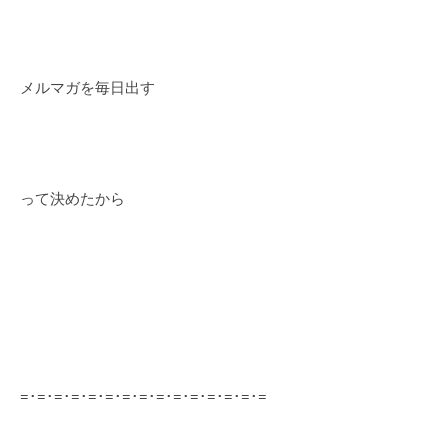
メルマガを毎日出す
って決めたから
=･=･=･=･=･=･=･=･=･=･=･=･=･=･=