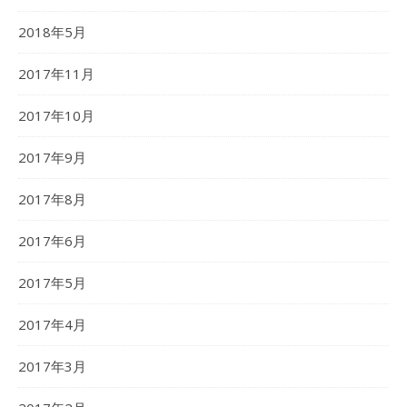
2018年5月
2017年11月
2017年10月
2017年9月
2017年8月
2017年6月
2017年5月
2017年4月
2017年3月