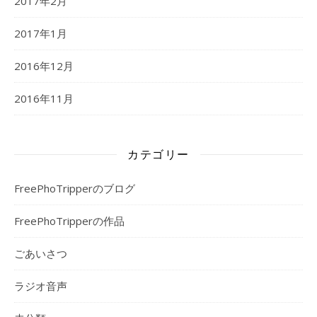
2017年2月
2017年1月
2016年12月
2016年11月
カテゴリー
FreePhoTripperのブログ
FreePhoTripperの作品
ごあいさつ
ラジオ音声