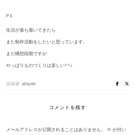
P.S
生活が落ち着いてきたら
また制作活動をしたいと思っています。
まだ構想段階ですが
やっぱりものづくりは楽しい^^♪
投稿者:
atsumi
コメントを残す
メールアドレスが公開されることはありません。
※
が付い