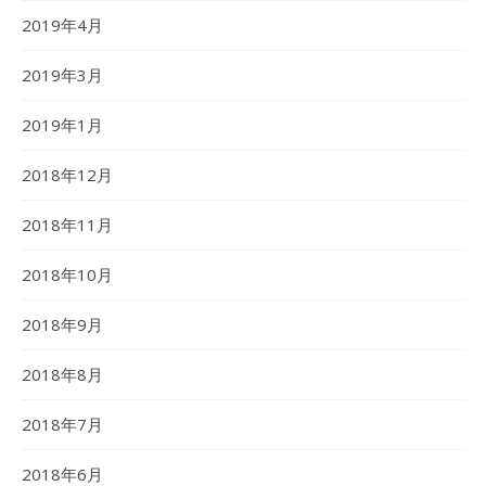
2019年4月
2019年3月
2019年1月
2018年12月
2018年11月
2018年10月
2018年9月
2018年8月
2018年7月
2018年6月