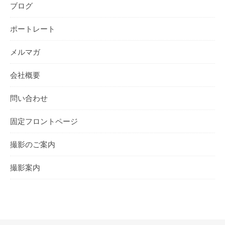
ブログ
ポートレート
メルマガ
会社概要
問い合わせ
固定フロントページ
撮影のご案内
撮影案内