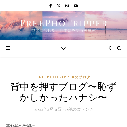
FREEPHOTRIPPERのブログ
背中を押すブログ〜恥ず
かしかったハナシ〜
2022年2月18日
/
0件のコメント
某お昼の番組の