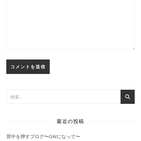
最近の投稿
背中を押すブログ〜GWになって〜