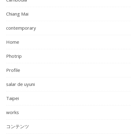
Chiang Mai
contemporary
Home
Photrip
Profile
salar de uyuni
Taipei
works
コンテンツ